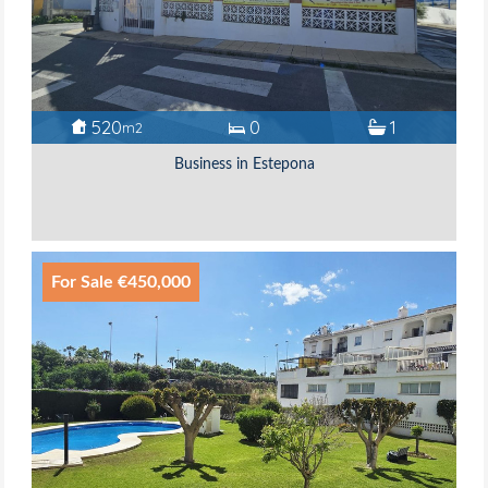
520
0
1
m2
Business in Estepona
For Sale €450,000