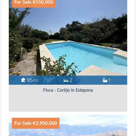
For Sale €550,000
95
2
1
m2
Finca - Cortijo in Estepona
For Sale €2,900,000