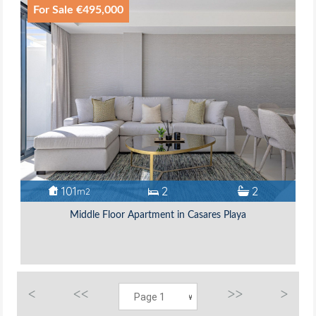
For Sale €495,000
101
2
2
m2
Middle Floor Apartment in Casares Playa
<
<<
>>
>
Page 1