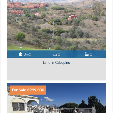
0
0
0
m2
Land in Cabopino
For Sale €999,000