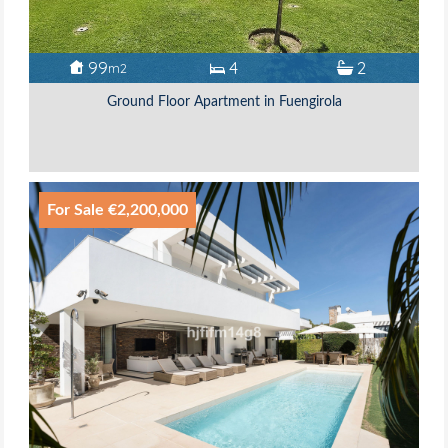
99
4
2
m2
Ground Floor Apartment in Fuengirola
For Sale €2,200,000