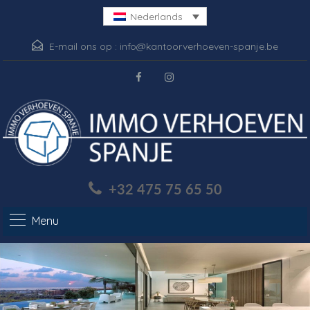
Nederlands
E-mail ons op :
info@kantoorverhoeven-spanje.be
+32 475 75 65 50
Menu