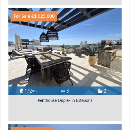
For Sale €1,025,000
172
3
2
m2
Penthouse Duplex in Estepona