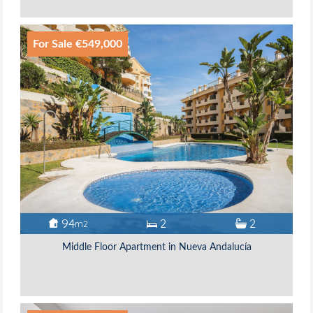
For Sale €549,000
94
2
2
m2
Middle Floor Apartment in Nueva Andalucía