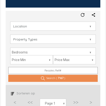
Bedrooms
Price Min
Price Max
Resales Ref#
Search (
7167
)
Sorteren op
<
<<
>>
>
Page 1