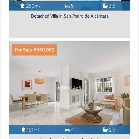
250
5
3.5
m2
Detached Villa in San Pedro de Alcántara
For Sale €650,000
151
4
2.5
m2