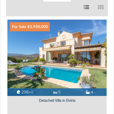
For Sale €1,950,000
298
5
4
m2
Detached Villa in Elviria