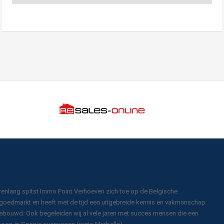
Costa-del-sol
Klik op de gebieden voor een uitvergroting.
er IMMO Point Verhoeven
arenlang spitst Immo Point Verhoeven zich toe op de Belgische
goedmarkt en heeft met de tijd een uitgebreide kennis en vakmanschap
bouwd. Ook begeleiden wij al vele jaren met succes mensen die een