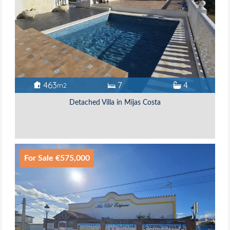
463
7
4
m2
Detached Villa in Mijas Costa
For Sale €575,000