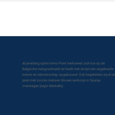
Over IMMO Point Verhoeven
Al jarenlang spitst Immo Point Verhoeven zich toe op de
Belgische vastgoedmarkt en heeft met de tijd een uitgebreide
kennis en vakmanschap opgebouwd. Ook begeleiden wij al ve
jaren met succes mensen die een aankoop in Spanje
overwegen (regio Marbella).