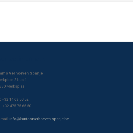
Contactinformatie
mmo Verhoeven Spanje
erkplein 2 bus 1
330 Merksplas
: +32 14 63 50 52
: +32 475 75 65 50
-mail:
info@kantoorverhoeven-spanje.be