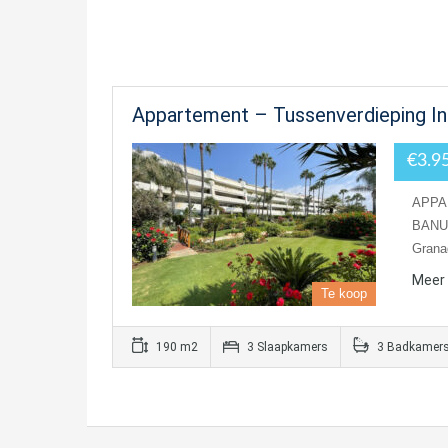
Appartement – Tussenverdieping In
€3.9
APPA
BANUS
Gran
Meer 
Te koop
190 m2
3 Slaapkamers
3 Badkamer