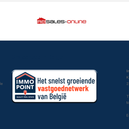
Ons aanbod in België:
I
K
le
2
T
M
E