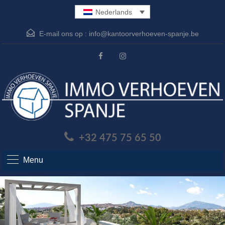
Nederlands
E-mail ons op :
info@kantoorverhoeven-spanje.be
+32 475 75 65 50
Menu