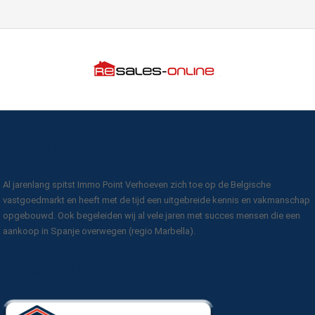
Over IMMO Point Verhoeven
Al jarenlang spitst Immo Point Verhoeven zich toe op de Belgische
vastgoedmarkt en heeft met de tijd een uitgebreide kennis en vakmanschap
opgebouwd. Ook begeleiden wij al vele jaren met succes mensen die een
aankoop in Spanje overwegen (regio Marbella).
Ons aanbod in België: