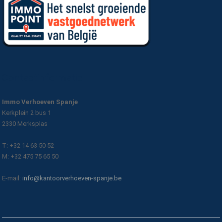
Contactinformatie
Immo Verhoeven Spanje
Kerkplein 2 bus 1
2330 Merksplas
T: +32 14 63 50 52
M: +32 475 75 65 50
E-mail:
info@kantoorverhoeven-spanje.be