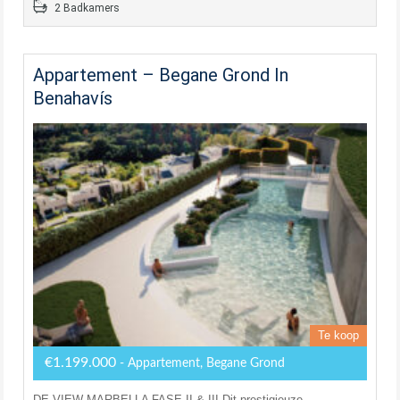
2 Badkamers
Appartement – Begane Grond In
Benahavís
Te koop
€1.199.000
- Appartement, Begane Grond
DE VIEW MARBELLA FASE II & III Dit prestigieuze