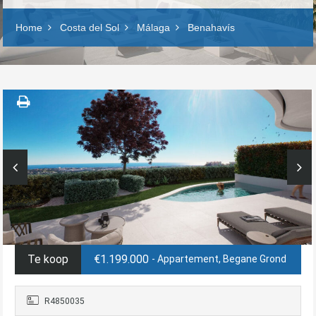
Home
Costa del Sol
Málaga
Benahavís
Te koop
€1.199.000
- Appartement, Begane Grond
R4850035