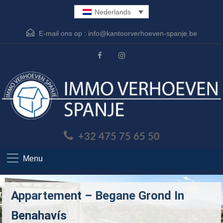
Nederlands
E-mail ons op :
info@kantoorverhoeven-spanje.be
+32 475 75 65 50
Menu
Appartement – Begane Grond In
Benahavís