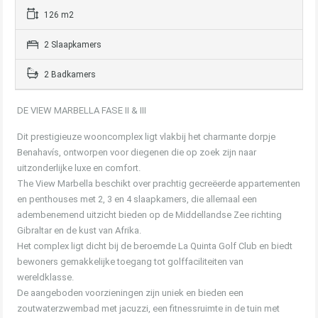
126 m2
2 Slaapkamers
2 Badkamers
DE VIEW MARBELLA FASE II & III
Dit prestigieuze wooncomplex ligt vlakbij het charmante dorpje
Benahavís, ontworpen voor diegenen die op zoek zijn naar
uitzonderlijke luxe en comfort.
The View Marbella beschikt over prachtig gecreëerde appartementen
en penthouses met 2, 3 en 4 slaapkamers, die allemaal een
adembenemend uitzicht bieden op de Middellandse Zee richting
Gibraltar en de kust van Afrika.
Het complex ligt dicht bij de beroemde La Quinta Golf Club en biedt
bewoners gemakkelijke toegang tot golffaciliteiten van
wereldklasse.
De aangeboden voorzieningen zijn uniek en bieden een
zoutwaterzwembad met jacuzzi, een fitnessruimte in de tuin met