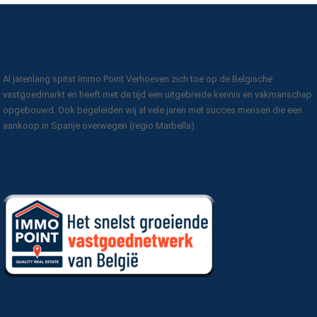
Over IMMO Point Verhoeven
Al jarenlang spitst Immo Point Verhoeven zich toe op de Belgische
vastgoedmarkt en heeft met de tijd een uitgebreide kennis en vakmanschap
opgebouwd. Ook begeleiden wij al vele jaren met succes mensen die een
aankoop in Spanje overwegen (regio Marbella).
Ons aanbod in België: