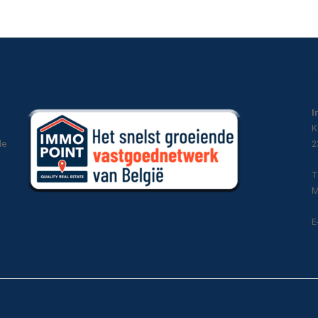
Ons aanbod in België:
I
K
le
2
T
M
E