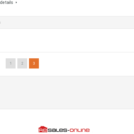
details
s
1
2
3