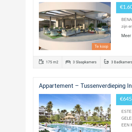
€1.6
BENAH
zijn e
Meer 
Te koop
175 m2
3 Slaapkamers
3 Badkamer
Appartement – Tussenverdieping I
€645
ESTE
GELE
EEN 