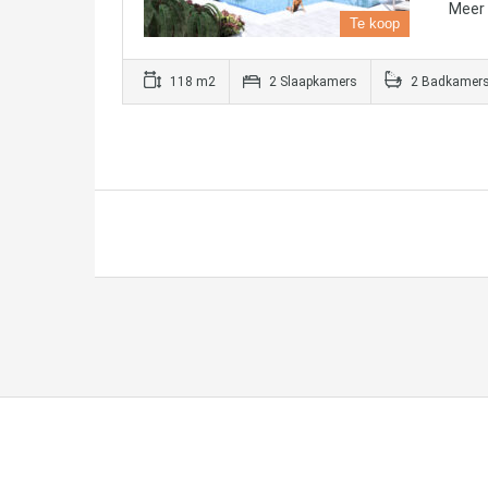
Meer 
Te koop
118 m2
2 Slaapkamers
2 Badkamer