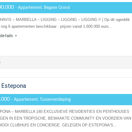
00.000
- Appartement, Begane Grond
AVIS – MARBELLA – LIGGING – LIGGING – LIGGING !! ( Op dit ogenblik
r nog 6 apartementen beschikbaar : prijzen vanaf 1.600.000 euro…
details
s
n Estepona
.000
- Appartement, Tussenverdieping
PONA – MARBELLA 140 EXCLUSIEVE RESIDENTIES EN PENTHOUSES
GEN IN EEN TROPISCHE, BEWAAKTE COMMUNITY EN VOORZIEN VAN
MOOI CLUBHUIS EN CONCIERGE. GELEGEN OP ESTEPONA'S…