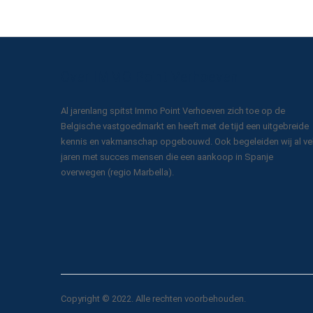
Over IMMO Point Verhoeven
Al jarenlang spitst Immo Point Verhoeven zich toe op de
Belgische vastgoedmarkt en heeft met de tijd een uitgebreide
kennis en vakmanschap opgebouwd. Ook begeleiden wij al ve
jaren met succes mensen die een aankoop in Spanje
overwegen (regio Marbella).
Copyright © 2022. Alle rechten voorbehouden.