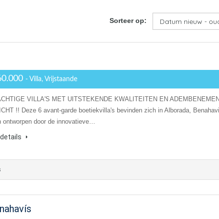
Sorteer op:
60.000
- Villa, Vrijstaande
ACHTIGE VILLA'S MET UITSTEKENDE KWALITEITEN EN ADEMBENEME
HT !! Deze 6 avant-garde boetiekvilla's bevinden zich in Alborada, Benahav
jn ontworpen door de innovatieve…
details
s
nahavís