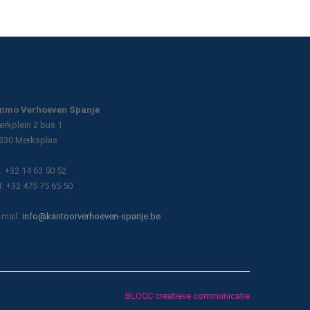
Contactinformatie
mmo Verhoeven Spanje
erkplein 2 bus 1
330 Merksplas
: +32 14 63 50 52
: +32 475 75 65 50
-mail:
info@kantoorverhoeven-spanje.be
BLOCC creatieve communicatie