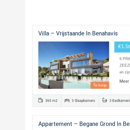
Villa – Vrijstaande In Benahavís
€1.5
6 PR
ZEEZIC
en zi
Meer 
Te koop
365 m2
3 Slaapkamers
3 Badkamer
Appartement – Begane Grond In Be