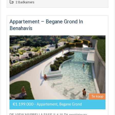
2 Badkamers
Appartement – Begane Grond In
Benahavís
Te koop
€1.199.000
- Appartement, Begane Grond
DE VIEW MARBELLA FASE II & III Dit prestigieuze