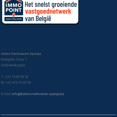
Contactinformatie
Immo Verhoeven Spanje
Kerkplein 2 bus 1
2330 Merksplas
T: +32 14 63 50 52
M: +32 475 75 65 50
E-mail:
info@kantoorverhoeven-spanje.be