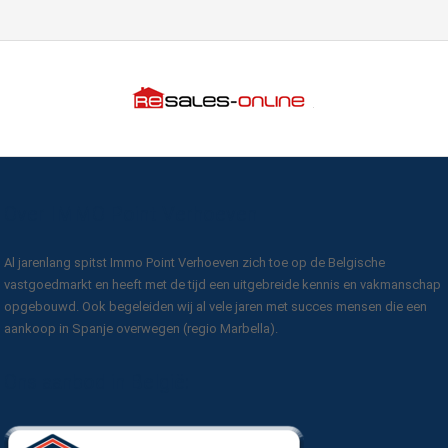
Over IMMO Point Verhoeven
Al jarenlang spitst Immo Point Verhoeven zich toe op de Belgische
vastgoedmarkt en heeft met de tijd een uitgebreide kennis en vakmanschap
opgebouwd. Ook begeleiden wij al vele jaren met succes mensen die een
aankoop in Spanje overwegen (regio Marbella).
Ons aanbod in België: