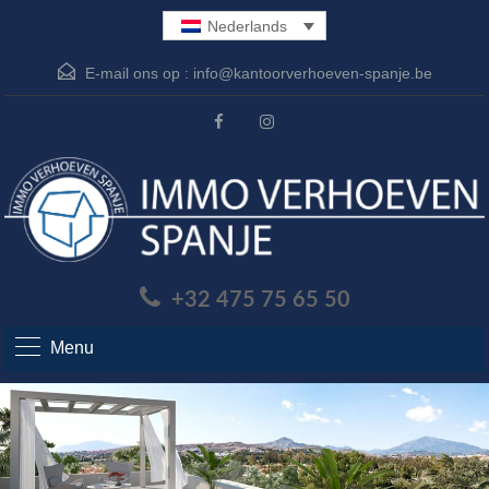
Nederlands
E-mail ons op :
info@kantoorverhoeven-spanje.be
+32 475 75 65 50
Menu