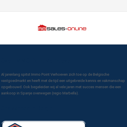
Over IMMO Point Verhoeven
Al jarenlang spitst Immo Point Verhoeven zich toe op de Belgische
vastgoedmarkt en heeft met de tijd een uitgebreide kennis en vakmanschap
opgebouwd. Ook begeleiden wij al vele jaren met succes mensen die een
aankoop in Spanje overwegen (regio Marbella).
Ons aanbod in België: