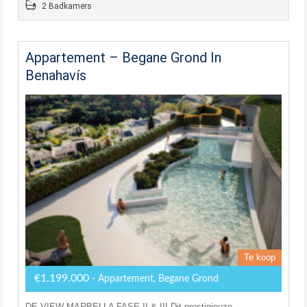
2 Badkamers
Appartement – Begane Grond In
Benahavís
Te koop
€1.199.000
- Appartement, Begane Grond
DE VIEW MARBELLA FASE II & III Dit prestigieuze