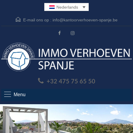
Nederlands
E-mail ons op :
info@kantoorverhoeven-spanje.be
+32 475 75 65 50
Menu