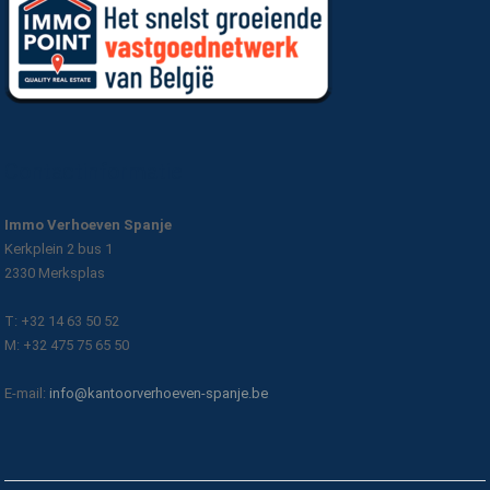
Contactinformatie
Immo Verhoeven Spanje
Kerkplein 2 bus 1
2330 Merksplas
T: +32 14 63 50 52
M: +32 475 75 65 50
E-mail:
info@kantoorverhoeven-spanje.be